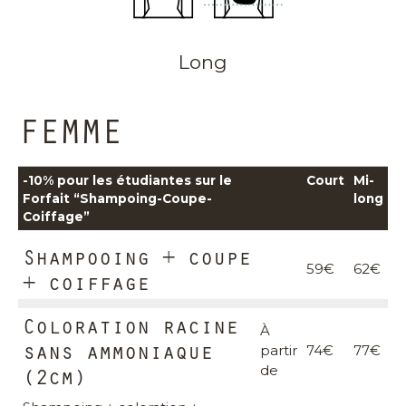
Long
FEMME
-10% pour les étudiantes sur le
Court
Mi-
Forfait “Shampoing-Coupe-
long
Coiffage”
Shampooing + coupe
59€
62€
+ coiffage
Coloration racine
À
sans ammoniaque
partir
74€
77€
(2cm)
de