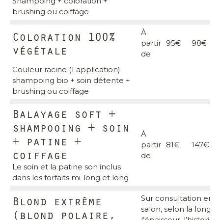
Shampoing + coloration +
brushing ou coiffage
À
Coloration 100%
partir
95€
98€
végétale
de
Couleur racine (1 application)
shampoing bio + soin détente +
brushing ou coiffage
Balayage soft +
shampooing + soin
À
+ patine +
partir
81€
147€
1
coiffage
de
Le soin et la patine son inclus
dans les forfaits mi-long et long
Blond extrême
Sur consultation en
salon, selon la longue
(blond polaire,
l’épaisseur, l’historiq